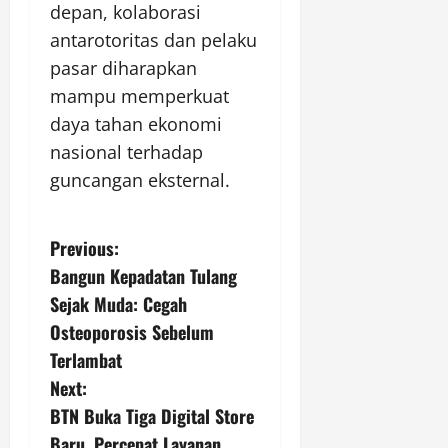
depan, kolaborasi
antarotoritas dan pelaku
pasar diharapkan
mampu memperkuat
daya tahan ekonomi
nasional terhadap
guncangan eksternal.
P
Previous:
Bangun Kepadatan Tulang
o
Sejak Muda: Cegah
s
Osteoporosis Sebelum
Terlambat
t
Next:
n
BTN Buka Tiga Digital Store
Baru, Percepat Layanan