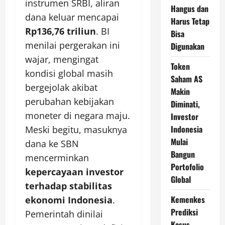
instrumen SRBI, aliran
Hangus dan
dana keluar mencapai
Harus Tetap
Rp136,76 triliun
. BI
Bisa
menilai pergerakan ini
Digunakan
wajar, mengingat
Token
kondisi global masih
Saham AS
bergejolak akibat
Makin
perubahan kebijakan
Diminati,
moneter di negara maju.
Investor
Indonesia
Meski begitu, masuknya
Mulai
dana ke SBN
Bangun
mencerminkan
Portofolio
kepercayaan investor
Global
terhadap stabilitas
Kemenkes
ekonomi Indonesia
.
Prediksi
Pemerintah dinilai
Kasus