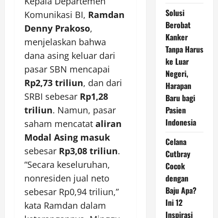
Kepala Departemen
Solusi
Komunikasi BI,
Ramdan
Berobat
Denny Prakoso
,
Kanker
menjelaskan bahwa
Tanpa Harus
dana asing keluar dari
ke Luar
pasar SBN mencapai
Negeri,
Rp2,73 triliun
, dan dari
Harapan
SRBI sebesar
Rp1,28
Baru bagi
triliun
. Namun, pasar
Pasien
Indonesia
saham mencatat
aliran
Modal Asing masuk
Celana
sebesar
Rp3,08 triliun
.
Cutbray
“Secara keseluruhan,
Cocok
nonresiden jual neto
dengan
Baju Apa?
sebesar Rp0,94 triliun,”
Ini 12
kata Ramdan dalam
Inspirasi