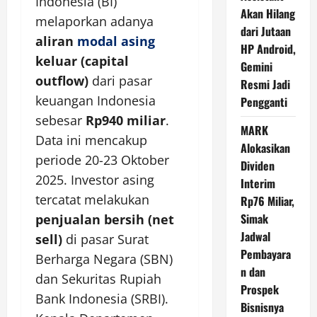
Indonesia (BI)
Akan Hilang
melaporkan adanya
dari Jutaan
aliran
modal asing
HP Android,
keluar (capital
Gemini
outflow)
dari pasar
Resmi Jadi
keuangan Indonesia
Pengganti
sebesar
Rp940 miliar
.
MARK
Data ini mencakup
Alokasikan
periode 20-23 Oktober
Dividen
2025. Investor asing
Interim
tercatat melakukan
Rp76 Miliar,
Simak
penjualan bersih (net
Jadwal
sell)
di pasar Surat
Pembayara
Berharga Negara (SBN)
n dan
dan Sekuritas Rupiah
Prospek
Bank Indonesia (SRBI).
Bisnisnya