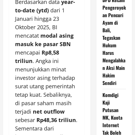
DPD Kecam
Berdasarkan data
year-
Pengeroyok
to-date (ytd)
dari 1
an Pencuri
Januari hingga 23
Ayam di
Oktober 2025, BI
Bali,
mencatat
modal asing
Tegaskan
masuk ke pasar SBN
Hukum
mencapai
Rp8,58
Harus
Mengalahka
triliun
. Angka ini
n Aksi Main
menunjukkan minat
Hakim
investor asing terhadap
Sendiri
surat utang pemerintah
tetap kuat. Sebaliknya,
Komdigi
Kaji
di pasar saham masih
Putusan
terjadi
net outflow
MK, Kuota
sebesar
Rp48,36 triliun
.
Internet
Sementara dari
Tak Boleh