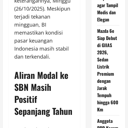
keterangannya, Minggu
agar Tampil
(26/10/2025). Meskipun
Modis dan
terjadi tekanan
Elegan
mingguan, BI
Mazda 6e
memastikan kondisi
Siap Debut
pasar keuangan
di GIIAS
Indonesia masih stabil
2026,
dan terkendali.
Sedan
Listrik
Aliran Modal ke
Premium
dengan
SBN Masih
Jarak
Tempuh
Positif
hingga 600
Sepanjang Tahun
Km
Anggota