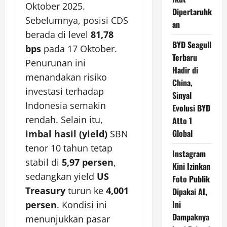
Oktober 2025.
Dipertaruhk
Sebelumnya, posisi CDS
an
berada di level
81,78
BYD Seagull
bps
pada 17 Oktober.
Terbaru
Penurunan ini
Hadir di
menandakan risiko
China,
investasi terhadap
Sinyal
Indonesia semakin
Evolusi BYD
rendah. Selain itu,
Atto 1
Global
imbal hasil (yield)
SBN
tenor 10 tahun tetap
Instagram
stabil di
5,97 persen
,
Kini Izinkan
sedangkan yield
US
Foto Publik
Treasury
turun ke
4,001
Dipakai AI,
Ini
persen
. Kondisi ini
Dampaknya
menunjukkan pasar