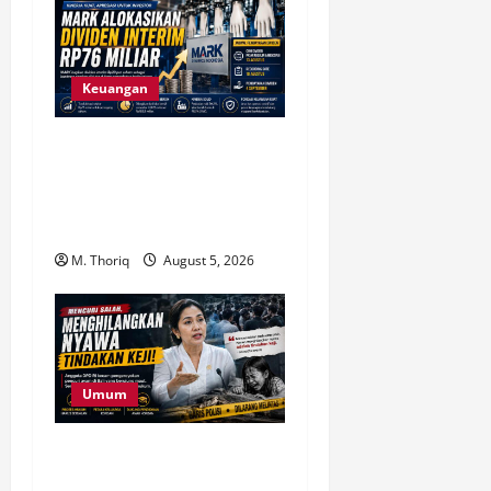
Keuangan
MARK Alokasikan Dividen
Interim Rp76 Miliar, Simak
Jadwal Pembayaran dan
Prospek Bisnisnya
M. Thoriq
August 5, 2026
Umum
Anggota DPD Kecam
Pengeroyokan Pencuri Ayam