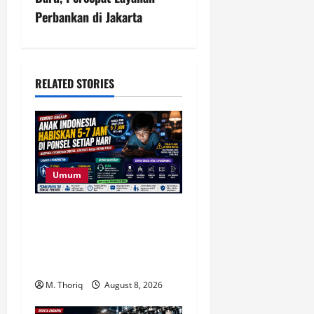
a
Perbankan di Jakarta
v
i
RELATED STORIES
g
a
t
Umum
i
o
Anak Indonesia Habiskan 5–
7 Jam Sehari di Ponsel,
n
Komdigi Soroti Risiko
Kecanduan Digital
M. Thoriq
August 8, 2026