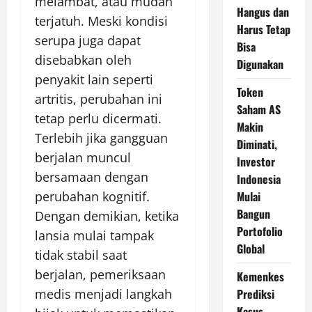
melambat, atau mudah
Hangus dan
terjatuh. Meski kondisi
Harus Tetap
serupa juga dapat
Bisa
disebabkan oleh
Digunakan
penyakit lain seperti
Token
artritis, perubahan ini
Saham AS
tetap perlu dicermati.
Makin
Terlebih jika gangguan
Diminati,
berjalan muncul
Investor
bersamaan dengan
Indonesia
perubahan kognitif.
Mulai
Bangun
Dengan demikian, ketika
Portofolio
lansia mulai tampak
Global
tidak stabil saat
berjalan, pemeriksaan
Kemenkes
medis menjadi langkah
Prediksi
Kasus