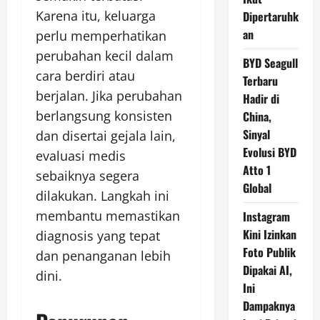
Karena itu, keluarga
Dipertaruhk
an
perlu memperhatikan
perubahan kecil dalam
BYD Seagull
cara berdiri atau
Terbaru
berjalan. Jika perubahan
Hadir di
berlangsung konsisten
China,
Sinyal
dan disertai gejala lain,
Evolusi BYD
evaluasi medis
Atto 1
sebaiknya segera
Global
dilakukan. Langkah ini
membantu memastikan
Instagram
Kini Izinkan
diagnosis yang tepat
Foto Publik
dan penanganan lebih
Dipakai AI,
dini.
Ini
Dampaknya