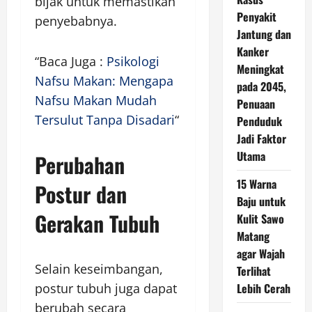
bijak untuk memastikan
Penyakit
penyebabnya.
Jantung dan
Kanker
“Baca Juga :
Psikologi
Meningkat
Nafsu Makan: Mengapa
pada 2045,
Nafsu Makan Mudah
Penuaan
Tersulut Tanpa Disadari
“
Penduduk
Jadi Faktor
Utama
Perubahan
15 Warna
Postur dan
Baju untuk
Gerakan Tubuh
Kulit Sawo
Matang
agar Wajah
Selain keseimbangan,
Terlihat
postur tubuh juga dapat
Lebih Cerah
berubah secara