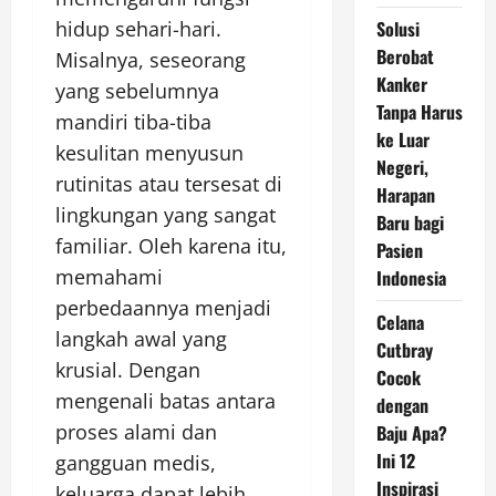
hidup sehari-hari.
Solusi
Berobat
Misalnya, seseorang
Kanker
yang sebelumnya
Tanpa Harus
mandiri tiba-tiba
ke Luar
kesulitan menyusun
Negeri,
rutinitas atau tersesat di
Harapan
lingkungan yang sangat
Baru bagi
familiar. Oleh karena itu,
Pasien
memahami
Indonesia
perbedaannya menjadi
Celana
langkah awal yang
Cutbray
krusial. Dengan
Cocok
mengenali batas antara
dengan
proses alami dan
Baju Apa?
Ini 12
gangguan medis,
Inspirasi
keluarga dapat lebih