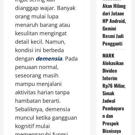
Akan Hilang
dianggap wajar. Banyak
dari Jutaan
orang mulai lupa
HP Android,
menaruh barang atau
Gemini
kesulitan mengingat
Resmi Jadi
detail kecil. Namun,
Pengganti
kondisi ini berbeda
MARK
dengan
demensia
. Pada
Alokasikan
penuaan normal,
Dividen
seseorang masih
Interim
mampu menjalani
Rp76 Miliar,
aktivitas harian tanpa
Simak
hambatan berarti.
Jadwal
Pembayara
Sebaliknya, demensia
n dan
muncul ketika gangguan
Prospek
kognitif mulai
Bisnisnya
memengaruhi fungsi