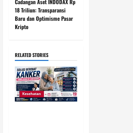
Cadangan Aset INDODAX Rp
n
18 Triliun: Transparansi
Baru dan Optimisme Pasar
a
Kripto
v
i
RELATED STORIES
g
a
t
Kesehatan
i
o
Solusi Berobat Kanker
Tanpa Harus ke Luar Negeri,
n
Harapan Baru bagi Pasien
Indonesia