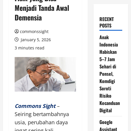
Menjadi Tanda Awal
Demensia
RECENT
POSTS
commonssight
Anak
January 5, 2026
Indonesia
3 minutes read
Habiskan
5–7 Jam
Sehari di
Ponsel,
Komdigi
Soroti
Risiko
Kecanduan
Commons Sight
–
Digital
Seiring bertambahnya
Google
usia, perubahan daya
Assistant
ingat sering kali