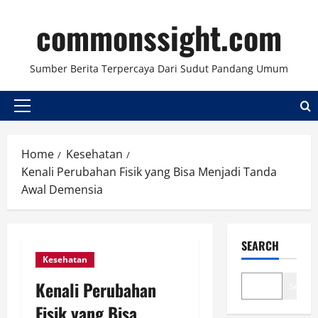
Skip
commonssight.com
to
content
Sumber Berita Terpercaya Dari Sudut Pandang Umum
Primary
Menu
Home
Kesehatan
Kenali Perubahan Fisik yang Bisa Menjadi Tanda
Awal Demensia
SEARCH
Kesehatan
Kenali Perubahan
Search
Fisik yang Bisa