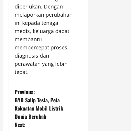
diperlukan. Dengan
melaporkan perubahan
ini kepada tenaga
medis, keluarga dapat
membantu
mempercepat proses
diagnosis dan
perawatan yang lebih
tepat.
P
Previous:
BYD Salip Tesla, Peta
o
Kekuatan Mobil Listrik
s
Dunia Berubah
Next:
t