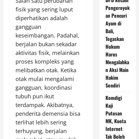
DPD Kecam
Salah satu perubahan
Pengeroyok
fisik yang sering luput
an Pencuri
diperhatikan adalah
Ayam di
gangguan
Bali,
keseimbangan. Padahal,
Tegaskan
berjalan bukan sekadar
Hukum
aktivitas fisik, melainkan
Harus
proses kompleks yang
Mengalahka
n Aksi Main
melibatkan otak. Ketika
Hakim
otak mulai mengalami
Sendiri
gangguan, koordinasi
tubuh pun ikut
Komdigi
terdampak. Akibatnya,
Kaji
Putusan
penderita demensia bisa
MK, Kuota
terlihat lebih sering
Internet
terhuyung, berjalan
Tak Boleh