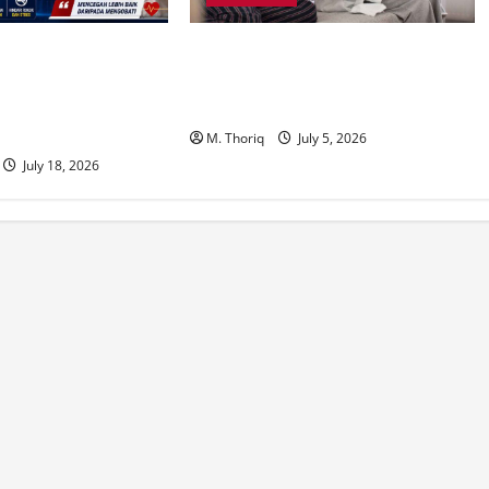
iksi Kasus Penyakit
Sulit Keluar dari Hubungan Toksik?
anker Meningkat
Memahami Trauma Bonding yang
nuaan Penduduk Jadi
Mengikat Korban Secara Emosional
M. Thoriq
July 5, 2026
July 18, 2026