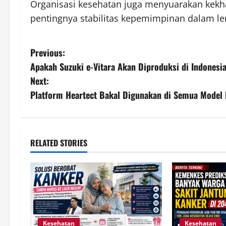
Organisasi kesehatan juga menyuarakan kekha
pentingnya stabilitas kepemimpinan dalam 
P
Previous:
Apakah Suzuki e-Vitara Akan Diproduksi di Indonesi
o
Next:
s
Platform Heartect Bakal Digunakan di Semua Model B
t
n
RELATED STORIES
a
v
i
g
Kesehatan
Kesehatan