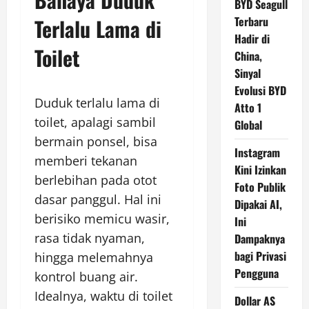
BYD Seagull
Terlalu Lama di
Terbaru
Hadir di
Toilet
China,
Sinyal
Evolusi BYD
Duduk terlalu lama di
Atto 1
toilet, apalagi sambil
Global
bermain ponsel, bisa
Instagram
memberi tekanan
Kini Izinkan
berlebihan pada otot
Foto Publik
dasar panggul. Hal ini
Dipakai AI,
berisiko memicu wasir,
Ini
rasa tidak nyaman,
Dampaknya
bagi Privasi
hingga melemahnya
Pengguna
kontrol buang air.
Idealnya, waktu di toilet
Dollar AS