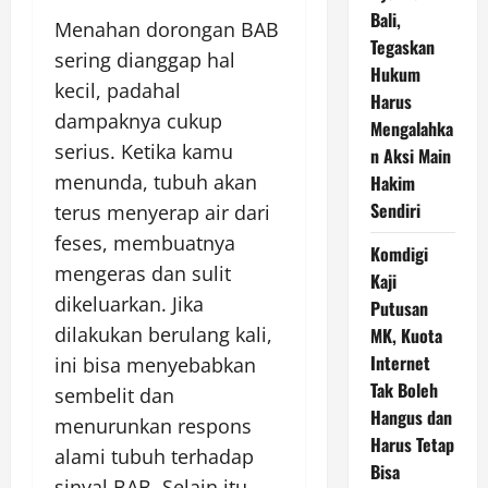
Bali,
Menahan dorongan BAB
Tegaskan
sering dianggap hal
Hukum
kecil, padahal
Harus
dampaknya cukup
Mengalahka
serius. Ketika kamu
n Aksi Main
menunda, tubuh akan
Hakim
Sendiri
terus menyerap air dari
feses, membuatnya
Komdigi
mengeras dan sulit
Kaji
dikeluarkan. Jika
Putusan
dilakukan berulang kali,
MK, Kuota
Internet
ini bisa menyebabkan
Tak Boleh
sembelit dan
Hangus dan
menurunkan respons
Harus Tetap
alami tubuh terhadap
Bisa
sinyal BAB. Selain itu,