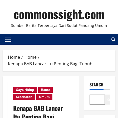
Skip
commonssight.com
to
content
Sumber Berita Terpercaya Dari Sudut Pandang Umum
Primary
Menu
Home
Home
Kenapa BAB Lancar Itu Penting Bagi Tubuh
SEARCH
Gaya Hidup
Home
Kesehatan
Umum
Search
Kenapa BAB Lancar
Itu Penting Bagi