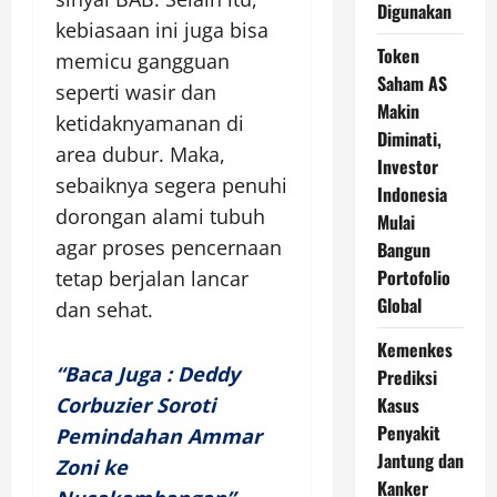
Digunakan
kebiasaan ini juga bisa
Token
memicu gangguan
Saham AS
seperti wasir dan
Makin
ketidaknyamanan di
Diminati,
area dubur. Maka,
Investor
sebaiknya segera penuhi
Indonesia
dorongan alami tubuh
Mulai
agar proses pencernaan
Bangun
Portofolio
tetap berjalan lancar
Global
dan sehat.
Kemenkes
“Baca Juga : Deddy
Prediksi
Corbuzier Soroti
Kasus
Penyakit
Pemindahan Ammar
Jantung dan
Zoni ke
Kanker