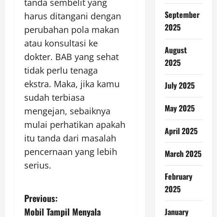
tanda sembelit yang
September
harus ditangani dengan
2025
perubahan pola makan
atau konsultasi ke
August
dokter. BAB yang sehat
2025
tidak perlu tenaga
ekstra. Maka, jika kamu
July 2025
sudah terbiasa
May 2025
mengejan, sebaiknya
mulai perhatikan apakah
April 2025
itu tanda dari masalah
pencernaan yang lebih
March 2025
serius.
February
2025
P
Previous:
Mobil Tampil Menyala
January