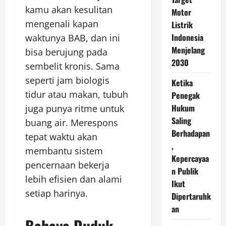
kamu akan kesulitan
Motor
mengenali kapan
Listrik
Indonesia
waktunya BAB, dan ini
Menjelang
bisa berujung pada
2030
sembelit kronis. Sama
seperti jam biologis
Ketika
tidur atau makan, tubuh
Penegak
Hukum
juga punya ritme untuk
Saling
buang air. Merespons
Berhadapan
tepat waktu akan
,
membantu sistem
Kepercayaa
pencernaan bekerja
n Publik
lebih efisien dan alami
Ikut
setiap harinya.
Dipertaruhk
an
Bahaya Duduk