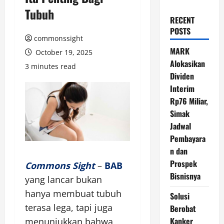
Tubuh
RECENT
POSTS
commonssight
MARK
October 19, 2025
Alokasikan
3 minutes read
Dividen
Interim
Rp76 Miliar,
Simak
Jadwal
Pembayara
n dan
Prospek
Commons Sight
–
BAB
Bisnisnya
yang lancar bukan
hanya membuat tubuh
Solusi
terasa lega, tapi juga
Berobat
Kanker
menunjukkan bahwa