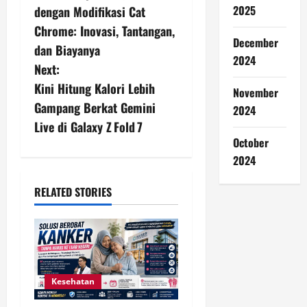
o
2025
dengan Modifikasi Cat
s
Chrome: Inovasi, Tantangan,
December
dan Biayanya
t
2024
Next:
n
Kini Hitung Kalori Lebih
November
Gampang Berkat Gemini
2024
a
Live di Galaxy Z Fold 7
v
October
2024
i
RELATED STORIES
g
a
t
Kesehatan
i