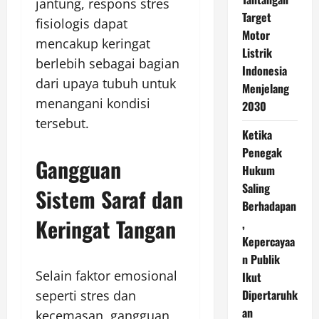
jantung, respons stres
Target
fisiologis dapat
Motor
mencakup keringat
Listrik
berlebih sebagai bagian
Indonesia
dari upaya tubuh untuk
Menjelang
menangani kondisi
2030
tersebut.
Ketika
Penegak
Gangguan
Hukum
Saling
Sistem Saraf dan
Berhadapan
Keringat Tangan
,
Kepercayaa
n Publik
Selain faktor emosional
Ikut
Dipertaruhk
seperti stres dan
an
kecemasan, gangguan