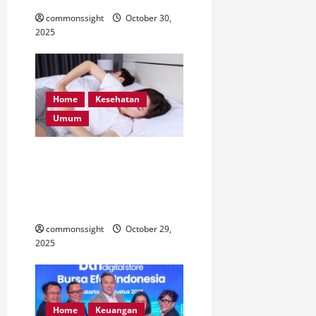
commonssight
October 30,
2025
Home
Kesehatan
Umum
Ini Fakta Tentang
Honeymoon Cystitis: Infeksi
Saluran Kemih Setelah
Malam Pertama
commonssight
October 29,
2025
Home
Keuangan