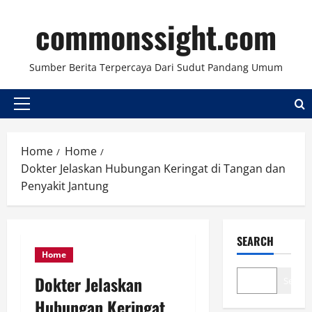
Skip
commonssight.com
to
content
Sumber Berita Terpercaya Dari Sudut Pandang Umum
Primary
Menu
Home
Home
Dokter Jelaskan Hubungan Keringat di Tangan dan
Penyakit Jantung
SEARCH
Home
Dokter Jelaskan
Search
Hubungan Keringat