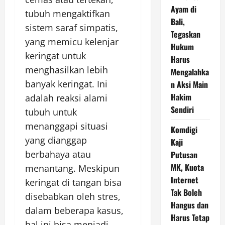
Ayam di
tubuh mengaktifkan
Bali,
sistem saraf simpatis,
Tegaskan
yang memicu kelenjar
Hukum
keringat untuk
Harus
menghasilkan lebih
Mengalahka
banyak keringat. Ini
n Aksi Main
Hakim
adalah reaksi alami
Sendiri
tubuh untuk
menanggapi situasi
Komdigi
yang dianggap
Kaji
berbahaya atau
Putusan
MK, Kuota
menantang. Meskipun
Internet
keringat di tangan bisa
Tak Boleh
disebabkan oleh stres,
Hangus dan
dalam beberapa kasus,
Harus Tetap
hal ini bisa menjadi