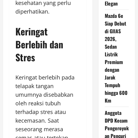
kesehatan yang perlu
Elegan
diperhatikan.
Mazda 6e
Siap Debut
Keringat
di GIIAS
2026,
Berlebih dan
Sedan
Stres
Listrik
Premium
dengan
Jarak
Keringat berlebih pada
Tempuh
telapak tangan
hingga 600
umumnya disebabkan
Km
oleh reaksi tubuh
terhadap stres atau
Anggota
DPD Kecam
kecemasan. Saat
Pengeroyok
seseorang merasa
an Pencuri
cemas atau tertekan,