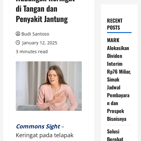
di Tangan dan
Penyakit Jantung
RECENT
POSTS
Budi Santoso
MARK
January 12, 2025
Alokasikan
3 minutes read
Dividen
Interim
Rp76 Miliar,
Simak
Jadwal
Pembayara
n dan
Prospek
Bisnisnya
Commons Sight
–
Solusi
Keringat pada telapak
Berobat