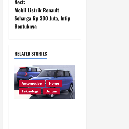
Next:
t
Mobil Listrik Renault
n
Seharga Rp 300 Juta, Intip
Bentuknya
a
v
i
RELATED STORIES
g
a
Automotive
Home
t
Teknologi
Umum
i
Suzuki Vision e-Sky: Mobil
Listrik Mungil yang Hangat
o
dan Penuh Makna di Japan
n
Mobility Show 2025