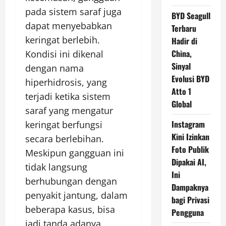
pada sistem saraf juga
BYD Seagull
dapat menyebabkan
Terbaru
keringat berlebih.
Hadir di
China,
Kondisi ini dikenal
Sinyal
dengan nama
Evolusi BYD
hiperhidrosis, yang
Atto 1
terjadi ketika sistem
Global
saraf yang mengatur
Instagram
keringat berfungsi
Kini Izinkan
secara berlebihan.
Foto Publik
Meskipun gangguan ini
Dipakai AI,
tidak langsung
Ini
berhubungan dengan
Dampaknya
penyakit jantung, dalam
bagi Privasi
beberapa kasus, bisa
Pengguna
jadi tanda adanya