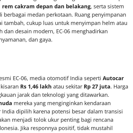
i
rem cakram depan dan belakang
, serta sistem
di berbagai medan perkotaan. Ruang penyimpanan
ai tambah, cukup luas untuk menyimpan helm atau
gih dan desain modern, EC-06 menghadirkan
enyamanan, dan gaya.
i EC-06, media otomotif India seperti
Autocar
 kisaran
Rs 1,46 lakh
atau sekitar
Rp 27 juta
. Harga
gkauan jarak dan teknologi yang ditawarkan.
muda
mereka yang menginginkan kendaraan
 India dipilih karena potensi besar dalam transisi
 akan menjadi tolok ukur penting bagi rencana
nesia. Jika responnya positif, tidak mustahil