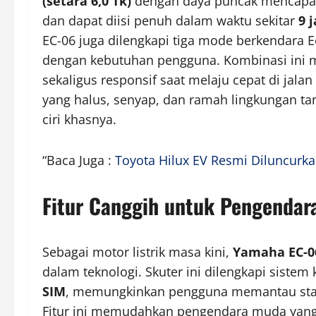
(setara 6,0 Tk)
dengan daya puncak mencapa
dan dapat diisi penuh dalam waktu sekitar
9 
EC-06 juga dilengkapi tiga mode berkendara E
dengan kebutuhan pengguna. Kombinasi ini me
sekaligus responsif saat melaju cepat di ja
yang halus, senyap, dan ramah lingkungan tan
ciri khasnya.
“Baca Juga :
Toyota Hilux EV Resmi Diluncurk
Fitur Canggih untuk Pengendar
Sebagai motor listrik masa kini,
Yamaha EC-0
dalam teknologi. Skuter ini dilengkapi sistem
SIM
, memungkinkan pengguna memantau status
Fitur ini memudahkan pengendara muda yang t