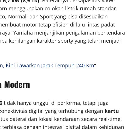
i
6,7 kW (8,9 Tk)
. Baterainya berkapasitas 4 kWh
jam
menggunakan colokan listrik rumah standar.
co, Normal, dan Sport yang bisa disesuaikan
mbuat motor tetap efisien di lalu lintas padat
lan raya. Yamaha menjanjikan pengalaman berkendara
pa kehilangan karakter sporty yang telah menjadi
an, Kini Tawarkan Jarak Tempuh 240 Km
“
a Modern
6
tidak hanya unggul di performa, tetapi juga
 konektivitas digital yang terhubung dengan
kartu
 baterai dan lokasi kendaraan secara real-time.
erbiasa dengan integrasi digital dalam kehidupan