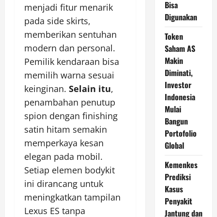
Bisa
menjadi fitur menarik
Digunakan
pada side skirts,
memberikan sentuhan
Token
modern dan personal.
Saham AS
Makin
Pemilik kendaraan bisa
Diminati,
memilih warna sesuai
Investor
keinginan.
Selain itu
,
Indonesia
penambahan penutup
Mulai
spion dengan finishing
Bangun
satin hitam semakin
Portofolio
memperkaya kesan
Global
elegan pada mobil.
Kemenkes
Setiap elemen bodykit
Prediksi
ini dirancang untuk
Kasus
meningkatkan tampilan
Penyakit
Lexus ES tanpa
Jantung dan