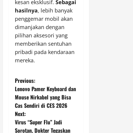
kesan eksklusif.
Sebagai
hasilnya
, lebih banyak
penggemar mobil akan
dimanjakan dengan
pilihan aksesori yang
memberikan sentuhan
pribadi pada kendaraan
mereka.
P
Previous:
Lenovo Pamer Keyboard dan
o
Mouse Nirkabel yang Bisa
s
Cas Sendiri di CES 2026
Next:
t
Virus “Super Flu” Jadi
n
Sorotan, Dokter Tegaskan