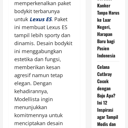
memperkenalkan paket
Kanker
bodykit terbarunya
Tanpa Harus
untuk
Lexus ES
. Paket
ke Luar
Negeri,
ini membuat Lexus ES
Harapan
tampil lebih sporty dan
Baru bagi
dinamis. Desain bodykit
Pasien
ini menggabungkan
Indonesia
estetika dan fungsi,
Celana
memberikan kesan
Cutbray
agresif namun tetap
Cocok
elegan. Dengan
dengan
kehadirannya,
Baju Apa?
Modellista ingin
Ini 12
menunjukkan
Inspirasi
komitmennya untuk
agar Tampil
menciptakan desain
Modis dan