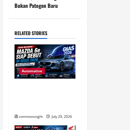
Bukan Patogen Baru
a
v
i
RELATED STORIES
g
a
t
Automotive
i
Mazda 6e Siap Debut di
GIIAS 2026, Sedan Listrik
o
Premium dengan Jarak
n
Tempuh hingga 600 Km
commonssight
July 29, 2026