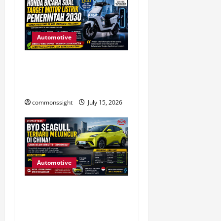
Automotive
Honda Soroti Tantangan
Target Motor Listrik
Indonesia Menjelang 2030
commonssight
July 15, 2026
Automotive
BYD Seagull Terbaru Hadir
di China, Sinyal Evolusi BYD
Atto 1 Global