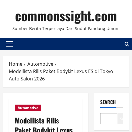
Skip
commonssight.com
to
content
Sumber Berita Terpercaya Dari Sudut Pandang Umum
Primary
Menu
Home
Automotive
Modellista Rilis Paket Bodykit Lexus ES di Tokyo
Auto Salon 2026
SEARCH
Automotive
Modellista Rilis
Search
Paket Bodykit Lexus