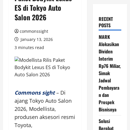
ES di Tokyo Auto
Salon 2026
RECENT
POSTS
commonssight
MARK
January 13, 2026
Alokasikan
3 minutes read
Dividen
Interim
Rp76 Miliar,
Simak
Jadwal
Pembayara
Commons sight
– Di
n dan
ajang Tokyo Auto Salon
Prospek
2026, Modellista,
Bisnisnya
produsen aksesori resmi
Solusi
Toyota,
Berobat