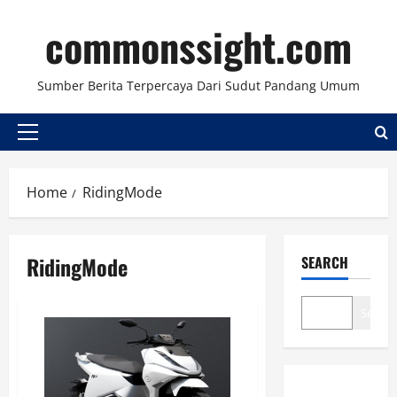
Skip
commonssight.com
to
content
Sumber Berita Terpercaya Dari Sudut Pandang Umum
Primary
Menu
Home
RidingMode
RidingMode
SEARCH
Search