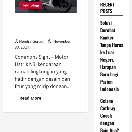
RECENT
Teknologi
POSTS
Motor Listrik N3 Hadir dengan
Solusi
Riding Mode Mirip Motor
Berobat
Bensin, Simak Spesifikasinya
Kanker
Hendra Gunadi
November
Tanpa Harus
30, 2024
ke Luar
Commons Sight – Motor
Negeri,
Listrik N3, kendaraan
Harapan
ramah lingkungan yang
Baru bagi
hadir dengan desain dan
Pasien
fitur yang mirip dengan...
Indonesia
Read
Read More
Celana
more
about
Cutbray
Motor
Listrik
Cocok
N3
dengan
Hadir
dengan
Baju Apa?
Riding