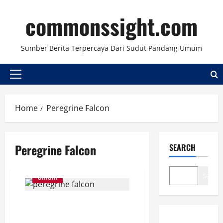
Skip
commonssight.com
to
content
Sumber Berita Terpercaya Dari Sudut Pandang Umum
Primary
Menu
Home
Peregrine Falcon
Peregrine Falcon
SEARCH
Search
Umum
Peregrine Falcon: Melesat Bagai
Peluru, Hantaman Tak Terlihat!