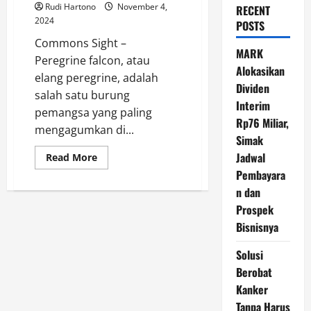
Rudi Hartono
November 4,
RECENT
2024
POSTS
Commons Sight –
MARK
Peregrine falcon, atau
Alokasikan
elang peregrine, adalah
Dividen
salah satu burung
Interim
pemangsa yang paling
Rp76 Miliar,
mengagumkan di...
Simak
Jadwal
Read
Read More
more
Pembayara
about
Peregrine
n dan
Falcon:
Melesat
Prospek
Bagai
Peluru,
Bisnisnya
Hantaman
Tak
Solusi
Terlihat!
Berobat
Kanker
Tanpa Harus