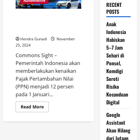
Automotive
RECENT
POSTS
Harga Mobil Baru Diprediksi
Naik Rp 5 Jutaan dengan PPN 12
Anak
Persen
Indonesia
Habiskan
Hendra Gunadi
November
25, 2024
5–7 Jam
Sehari di
Commons Sight –
Ponsel,
Pemerintah Indonesia akan
Komdigi
memberlakukan kenaikan
Soroti
Pajak Pertambahan Nilai
Risiko
(PPN) menjadi 12 persen
Kecanduan
pada 1 Januari...
Digital
Read
Read More
more
Google
about
Harga
Assistant
Mobil
Baru
Akan Hilang
Diprediksi
Naik
dari Jutaan