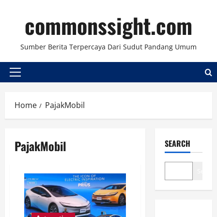
Skip
commonssight.com
to
content
Sumber Berita Terpercaya Dari Sudut Pandang Umum
Primary
Menu
Home
PajakMobil
PajakMobil
SEARCH
Search