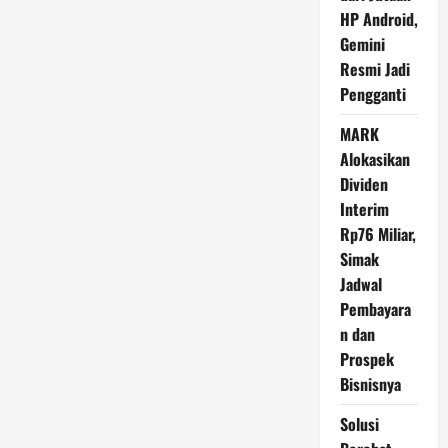
Rp
HP Android,
5
Jutaan
Gemini
dengan
PPN
Resmi Jadi
12
Persen
Pengganti
MARK
Alokasikan
Dividen
Interim
Rp76 Miliar,
Simak
Jadwal
Pembayara
n dan
Prospek
Bisnisnya
Solusi