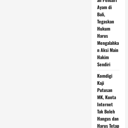
an Pencuri
Ayam di
Bali,
Tegaskan
Hukum
Harus
Mengalahka
n Aksi Main
Hakim
Sendiri
Komdigi
Kaji
Putusan
MK, Kuota
Internet
Tak Boleh
Hangus dan
Harus Tetap