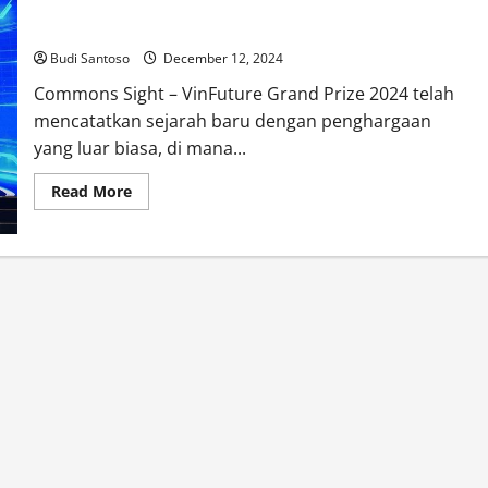
VinFuture GP 2024: NVIDIA Cetak Sejarah dengan Grand Prize
Budi Santoso
December 12, 2024
Commons Sight – VinFuture Grand Prize 2024 telah
mencatatkan sejarah baru dengan penghargaan
yang luar biasa, di mana...
Read
Read More
more
about
VinFuture
GP
2024:
NVIDIA
Cetak
Sejarah
dengan
Grand
Prize