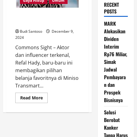
Gaya Hidup
Umum
RECENT
POSTS
Refal Hady Bagikan Pilihan
Belanja di Miniso Transmart
MARK
Alokasikan
Budi Santoso
December 9,
2024
Dividen
Interim
Commons Sight – Aktor
Rp76 Miliar,
dan influencer terkenal,
Simak
Refal Hady, baru-baru ini
Jadwal
membagikan pilihan
Pembayara
belanja favoritnya di Miniso
n dan
Transmart...
Prospek
Read
Read More
Bisnisnya
more
about
Refal
Solusi
Hady
Bagikan
Berobat
Pilihan
Kanker
Belanja
di
Tanpa Harus
Miniso