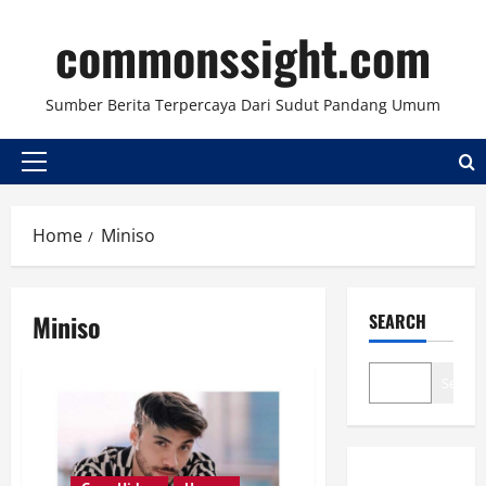
Skip
commonssight.com
to
content
Sumber Berita Terpercaya Dari Sudut Pandang Umum
Primary
Menu
Home
Miniso
Miniso
SEARCH
Search