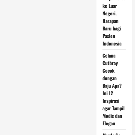
Kulit
Secara
ke Luar
Alami
Negeri,
dengan
Minum
Harapan
Jus:
Tips
Baru bagi
dan
Manfaatnya
Pasien
Indonesia
Celana
Cutbray
Cocok
dengan
Baju Apa?
Ini 12
Inspirasi
agar Tampil
Modis dan
Elegan