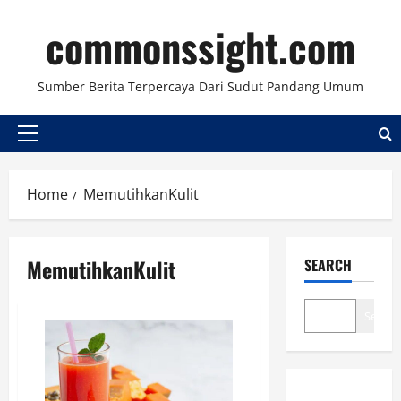
Skip
commonssight.com
to
content
Sumber Berita Terpercaya Dari Sudut Pandang Umum
Primary
Menu
Home
MemutihkanKulit
MemutihkanKulit
SEARCH
Search