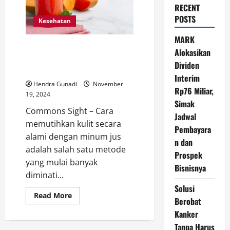
RECENT
POSTS
Kesehatan
MARK
Cara Memutihkan Kulit Secara
Alokasikan
Alami dengan Minum Jus: Tips
Dividen
dan Manfaatnya
Interim
Hendra Gunadi
November
Rp76 Miliar,
19, 2024
Simak
Commons Sight – Cara
Jadwal
memutihkan kulit secara
Pembayara
alami dengan minum jus
n dan
adalah salah satu metode
Prospek
yang mulai banyak
Bisnisnya
diminati...
Solusi
Read
Read More
Berobat
more
about
Kanker
Cara
Memutihkan
Tanpa Harus