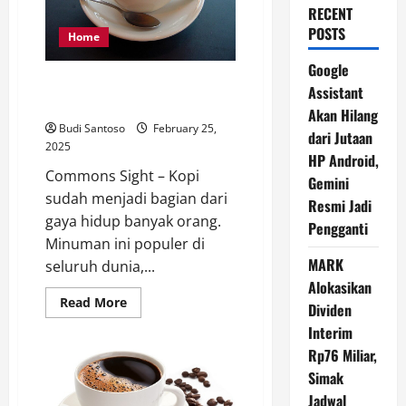
RECENT
POSTS
Home
Google
Segini Jumlah Kopi yang Aman
Assistant
Dikonsumsi dalam Sehari
Akan Hilang
Budi Santoso
February 25,
dari Jutaan
2025
HP Android,
Commons Sight – Kopi
Gemini
sudah menjadi bagian dari
Resmi Jadi
gaya hidup banyak orang.
Pengganti
Minuman ini populer di
MARK
seluruh dunia,...
Alokasikan
Read
Read More
Dividen
more
about
Interim
Segini
Jumlah
Rp76 Miliar,
Kopi
Simak
yang
Aman
Jadwal
Dikonsumsi