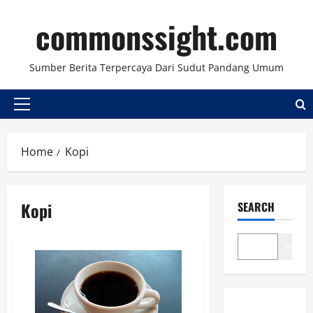
Skip
commonssight.com
to
content
Sumber Berita Terpercaya Dari Sudut Pandang Umum
Primary
Menu
Home
Kopi
Kopi
SEARCH
Search