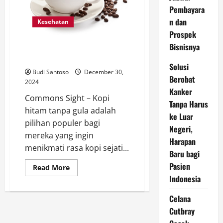
dalam
Pembayara
Sehari
n dan
Kesehatan
Prospek
Bisnisnya
Apa Saja Manfaat Kopi Hitam
Tanpa Gula? Ini Penjelasannya
Solusi
Budi Santoso
December 30,
Berobat
2024
Kanker
Commons Sight – Kopi
Tanpa Harus
hitam tanpa gula adalah
ke Luar
pilihan populer bagi
Negeri,
mereka yang ingin
Harapan
menikmati rasa kopi sejati...
Baru bagi
Pasien
Read
Read More
more
Indonesia
about
Apa
Saja
Celana
Manfaat
Kopi
Cutbray
Hitam
Tanpa