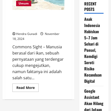
RECENT
Umum
POSTS
Benarkah Manusia Berasal dari
Anak
Ikan? Menelusuri Jejak Evolusi
Indonesia
Kita
Habiskan
Hendra Gunadi
November
5–7 Jam
18, 2024
Sehari di
Commons Sight – Manusia
Ponsel,
berasal dari ikan, sebuah
Komdigi
pernyataan yang terdengar
Soroti
cukup mengejutkan,
Risiko
namun faktanya ini adalah
Kecanduan
salah satu...
Digital
Read
Read More
Google
more
about
Assistant
Benarkah
Manusia
Akan Hilang
Berasal
dari
dari Jutaan