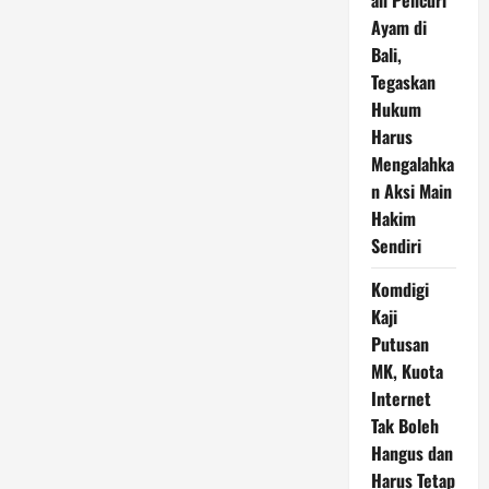
an Pencuri
Ayam di
Bali,
Tegaskan
Hukum
Harus
Mengalahka
n Aksi Main
Hakim
Sendiri
Komdigi
Kaji
Putusan
MK, Kuota
Internet
Tak Boleh
Hangus dan
Harus Tetap