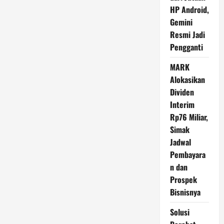
Ikan?
Menelusuri
HP Android,
Jejak
Gemini
Evolusi
Kita
Resmi Jadi
Pengganti
MARK
Alokasikan
Dividen
Interim
Rp76 Miliar,
Simak
Jadwal
Pembayara
n dan
Prospek
Bisnisnya
Solusi