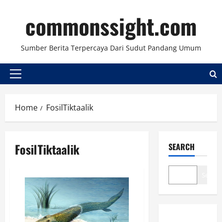
Skip
commonssight.com
to
content
Sumber Berita Terpercaya Dari Sudut Pandang Umum
Primary
Menu
Home
FosilTiktaalik
FosilTiktaalik
SEARCH
Search