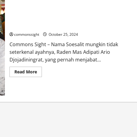
Anak Pejabat RI Pilih Jalan Berbeda: Hidup Sederhana dan
Ogah Jual Nama Orang Tua
commonssight
October 25, 2024
Commons Sight – Nama Soesalit mungkin tidak
seterkenal ayahnya, Raden Mas Adipati Ario
Djojadiningrat, yang pernah menjabat...
Read
Read More
more
about
Anak
Pejabat
RI
Pilih
Jalan
Berbeda:
Hidup
Sederhana
dan
Ogah
Jual
Nama
Orang