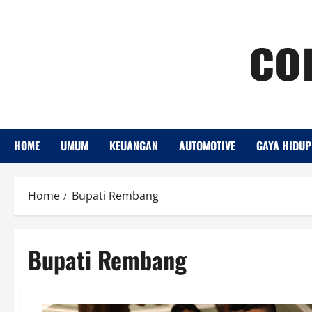
Skip
co
to
content
HOME
UMUM
KEUANGAN
AUTOMOTIVE
GAYA HIDUP
Home
Bupati Rembang
Bupati Rembang