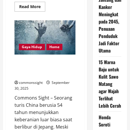
Kanker
Read
Read More
more
Meningkat
about
Makam
pada 2045,
Firaun
Amenhotep
Penuaan
III
di
Penduduk
Mesir
Jadi Faktor
Resmi
Dibuka
Gaya Hidup
Home
Utama
Kembali
Setelah
20
15 Warna
Turis China Dipuji Usai
Tahun
Renovasi
Selamatkan Wanita Tenggelam
Baju untuk
di Jepang
Kulit Sawo
commonssight
September
Matang
30, 2025
agar Wajah
Commons Sight – Seorang
Terlihat
turis China berusia 54
Lebih Cerah
tahun menunjukkan
Honda
keberanian luar biasa saat
Soroti
berlibur di Jepang. Meski