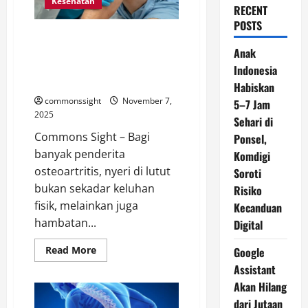
Kesehatan
RECENT
POSTS
Berapa Lama Pulih Setelah
Operasi Lutut? Teknologi
Anak
Robotik Ini Bikin Pasien
Indonesia
Osteoartritis Cepat Aktif Lagi
Habiskan
commonssight
November 7,
5–7 Jam
2025
Sehari di
Commons Sight – Bagi
Ponsel,
banyak penderita
Komdigi
osteoartritis, nyeri di lutut
Soroti
bukan sekadar keluhan
Risiko
fisik, melainkan juga
Kecanduan
hambatan...
Digital
Read
Read More
Google
more
Assistant
about
Berapa
Akan Hilang
Lama
Pulih
dari Jutaan
Setelah