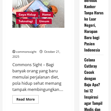
Berobat
Kepadatan
Tulang
Kanker
Sejak
Muda:
Tanpa Harus
Cegah
Gaya Hidup
Home
Osteoporosis
ke Luar
Sebelum
Teknologi
Umum
Negeri,
Terlambat
Harapan
Kini Hitung Kalori Lebih
Baru bagi
Gampang Berkat Gemini Live di
Pasien
Galaxy Z Fold 7
Indonesia
commonssight
October 21,
2025
Celana
Commons Sight – Bagi
Cutbray
banyak orang yang baru
Cocok
memulai perjalanan diet,
dengan
pola hidup sehat memang
Baju Apa?
tampak membingungkan....
Ini 12
Inspirasi
Read
Read More
more
agar Tampil
about
Modis dan
Kini