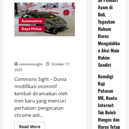
an Pencuri
Kenapa
BAB
Ayam di
Lancar
Itu
Bali,
Penting
Bagi
Tegaskan
Automotive
Tubuh
Hukum
Gaya Hidup
Harus
Mengalahka
Mobil Tampil Menyala dengan
Modifikasi Cat Chrome: Inovasi,
n Aksi Main
Tantangan, dan Biayanya
Hakim
Sendiri
commonssight
October 17,
2025
Komdigi
Commons Sight – Dunia
Kaji
modifikasi otomotif
Putusan
kembali diramaikan oleh
MK, Kuota
tren baru yang mencuri
Internet
perhatian: pengecatan
Tak Boleh
chrome asli...
Hangus dan
Harus Tetap
Read
Read More