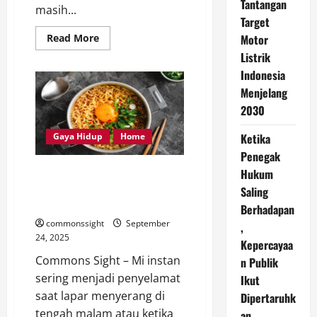
Tantangan
masih...
Target
Read
Motor
Read More
more
Listrik
about
Turis
Indonesia
China
Dipuji
Menjelang
Usai
Selamatkan
2030
Wanita
Tenggelam
di
Ketika
Gaya Hidup
Home
Jepang
Penegak
Trik Membuat Mi Instan Lebih
Hukum
Sehat Tanpa Mengurangi Cita
Saling
Rasa Nikmatnya
Berhadapan
commonssight
September
,
24, 2025
Kepercayaa
Commons Sight – Mi instan
n Publik
sering menjadi penyelamat
Ikut
saat lapar menyerang di
Dipertaruhk
tengah malam atau ketika
an