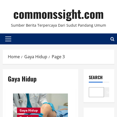
Skip
commonssight.com
to
content
Sumber Berita Terpercaya Dari Sudut Pandang Umum
Primary
Menu
Home
Gaya Hidup
Page 3
Gaya Hidup
SEARCH
Search
Gaya Hidup