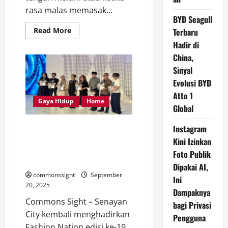
rasa malas memasak...
BYD Seagull
Read
Read More
Terbaru
more
Hadir di
about
Trik
China,
Membuat
Mi
Sinyal
Instan
Lebih
Evolusi BYD
Sehat
Tanpa
Atto 1
Mengurangi
Gaya Hidup
Home
Global
Cita
Rasa
Nikmatnya
Fashion Nation Senayan City Ke-
Instagram
19: Panggung Maestro Fesyen
Kini Izinkan
Indonesia dan Kolaborasi Tanpa
Foto Publik
Batas
Dipakai AI,
commonssight
September
Ini
20, 2025
Dampaknya
Commons Sight – Senayan
bagi Privasi
City kembali menghadirkan
Pengguna
Fashion Nation edisi ke-19,