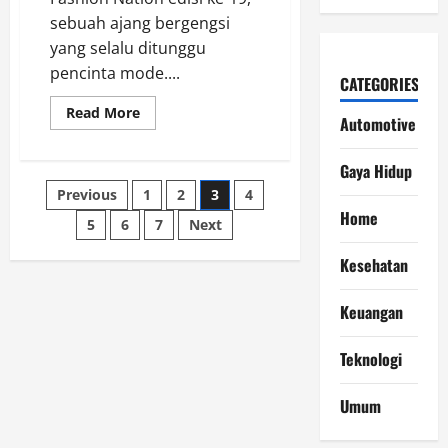
sebuah ajang bergengsi
yang selalu ditunggu
pencinta mode....
CATEGORIES
Read
Read More
Automotive
more
about
Fashion
Nation
Gaya Hidup
Senayan
Posts
Previous
1
2
3
4
City
Ke-
Home
19:
5
6
7
Next
pagination
Panggung
Maestro
Kesehatan
Fesyen
Indonesia
dan
Kolaborasi
Keuangan
Tanpa
Batas
Teknologi
Umum