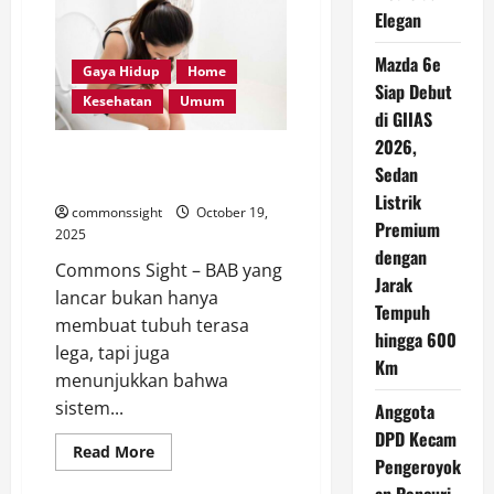
Hitung
Elegan
Kalori
Lebih
Gampang
Mazda 6e
Berkat
Gaya Hidup
Home
Gemini
Siap Debut
Live
Kesehatan
Umum
di
di GIIAS
Galaxy
2026,
Z Fold 7
Kenapa BAB Lancar Itu Penting
Sedan
Bagi Tubuh
Listrik
commonssight
October 19,
Premium
2025
dengan
Commons Sight – BAB yang
Jarak
lancar bukan hanya
Tempuh
membuat tubuh terasa
hingga 600
lega, tapi juga
Km
menunjukkan bahwa
sistem...
Anggota
DPD Kecam
Read
Read More
Pengeroyok
more
about