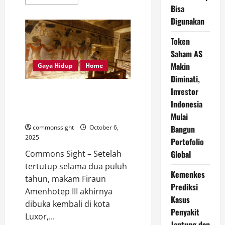
more
Bisa
about
Mobil
Digunakan
Tampil
Menyala
dengan
Token
Modifikasi
Cat
Saham AS
Chrome:
Makin
Inovasi,
Gaya Hidup
Home
Tantangan,
Diminati,
dan
Biayanya
Investor
Makam Firaun Amenhotep III di
Mesir Resmi Dibuka Kembali
Indonesia
Setelah 20 Tahun Renovasi
Mulai
Bangun
commonssight
October 6,
2025
Portofolio
Global
Commons Sight – Setelah
tertutup selama dua puluh
Kemenkes
tahun, makam Firaun
Prediksi
Amenhotep III akhirnya
Kasus
dibuka kembali di kota
Penyakit
Luxor,...
Jantung dan