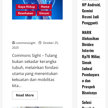
Operasi
HP Android,
Lutut?
Gaya Hidup
Home
Teknologi
Gemini
Robotik
Kesehatan
Umum
Resmi Jadi
Ini
Bikin
Pengganti
Pasien
Bangun Kepadatan Tulang Sejak
Osteoartritis
Cepat
Muda: Cegah Osteoporosis
MARK
Aktif
Sebelum Terlambat
Lagi
Alokasikan
commonssight
October 25,
Dividen
2025
Interim
Commons Sight – Tulang
Rp76 Miliar,
bukan sekadar kerangka
Simak
tubuh, melainkan fondasi
Jadwal
utama yang menentukan
Pembayara
kekuatan dan mobilitas
n dan
kita...
Prospek
Bisnisnya
Read
Read More
more
about
Solusi
Bangun